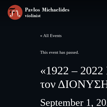
Skip
Skip
to
to
main
footer
content
« All Events
This event has passed.
«1922 – 202
τον ΔΙΟΝΥ
September 1, 2