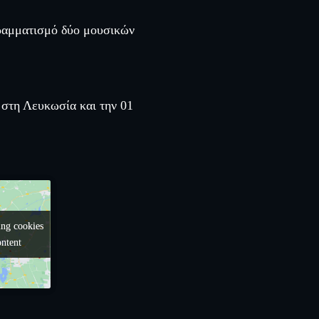
γραμματισμό δύο μουσικών
 στη Λευκωσία και την 01
ing cookies
ing cookies
ontent
ontent