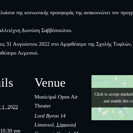
πλαίσια της κοινωνικής προσφοράς της ανακοινώνει τον προ
αλλιτέχνη Διονύση Σαββόπουλου.
τις 31 Αυγούστου 2022 στο Αμφιθέατρο της Σχολής Τυφλών,
οθέατρο Λεμεσού.
ils
Venue
Click to accept market
Click to accept market
Municipal Open Air
and enable this c
and enable this c
Theater
 1, 2022
Lord Byron 14
Limassol
,
Limassol
 10:30 pm