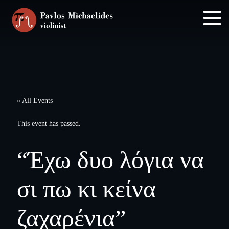
Skip
Skip
to
to
main
footer
content
« All Events
This event has passed.
“Έχω δυο λόγια να
σι πω κι κείνα
ζαχαρένια”