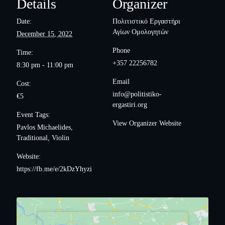
Details
Organizer
Date:
Πολιτιστικό Εργαστήρι
Αγίων Ομολογητών
December 15, 2022
Phone
Time:
+357 22256782
8:30 pm - 11:00 pm
Email
Cost:
info@politistiko-
€5
ergastiri.org
Event Tags:
View Organizer Website
Pavlos Michaelides
,
Traditional
,
Violin
Website:
https://fb.me/e/2kDzYhyzi