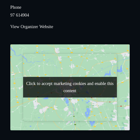
Phone
97 614904
View Organizer Website
Click to accept marketing cookies and enable this
Click to accept marketing cookies and enable this
content
content