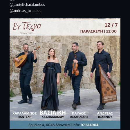
@pantelicharalambos
@andreas_iwannou