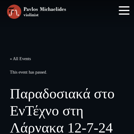
Skip
Skip
to
to
main
footer
content
« All Events
This event has passed.
Παραδοσιακά στο
ΕνΤέχνο στη
Λάρνακα 12-7-24