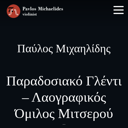
Skip
Skip
to
to
main
footer
content
Παύλος Μιχαηλίδης
Παραδοσιακό Γλέντι
– Λαογραφικός
Όμιλος Μιτσερού